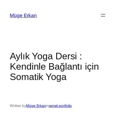
Skip
to
Müge Erkan
content
Aylık Yoga Dersi :
Kendinle Bağlantı için
Somatik Yoga
Written by
Müge Erkan
in
genel-portfolio